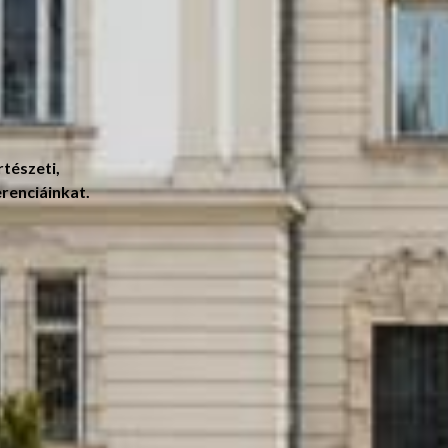
tészeti,
erenciáinkat.