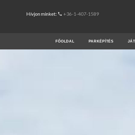
Hívjon minket:
+36-1-407-1589
FŐOLDAL
PARKÉPÍTÉS
JÁT