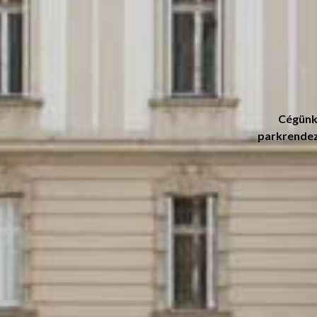
Cégünk 
parkrendezé