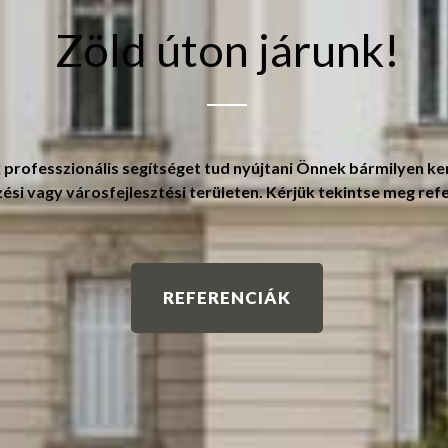
Zöld úton járunk!
professzionális segítséget tud nyújtani Önnek bármilyen ker
si vagy városfejlesztési területen. Kérjük tekintse meg ref
REFERENCIÁK